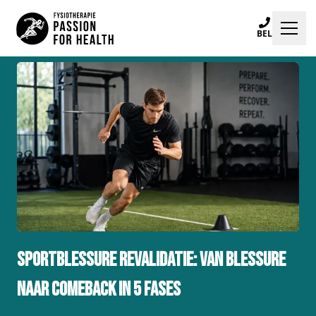
BEL
Klachten
Specialisaties
Trainingen
Locaties
Praktijkinfo
Blogs
Sportblessure revalidatie: van blessure
naar comeback in 5 fases
Afspraak maken