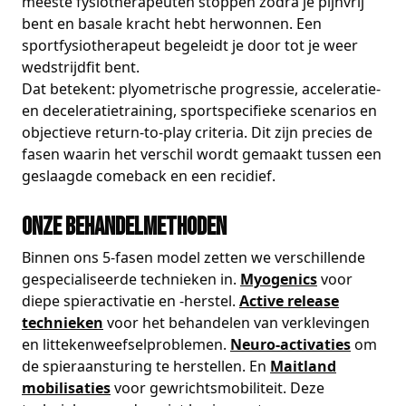
meeste fysiotherapeuten stoppen zodra je pijnvrij
bent en basale kracht hebt herwonnen. Een
sportfysiotherapeut begeleidt je door tot je weer
wedstrijdfit bent.
Dat betekent: plyometrische progressie, acceleratie-
en deceleratietraining, sportspecifieke scenarios en
objectieve return-to-play criteria. Dit zijn precies de
fasen waarin het verschil wordt gemaakt tussen een
geslaagde comeback en een recidief.
Onze behandelmethoden
Binnen ons 5-fasen model zetten we verschillende
gespecialiseerde technieken in.
Myogenics
voor
diepe spieractivatie en -herstel.
Active release
technieken
voor het behandelen van verklevingen
en littekenweefselproblemen.
Neuro-activaties
om
de spieraansturing te herstellen. En
Maitland
mobilisaties
voor gewrichtsmobiliteit. Deze