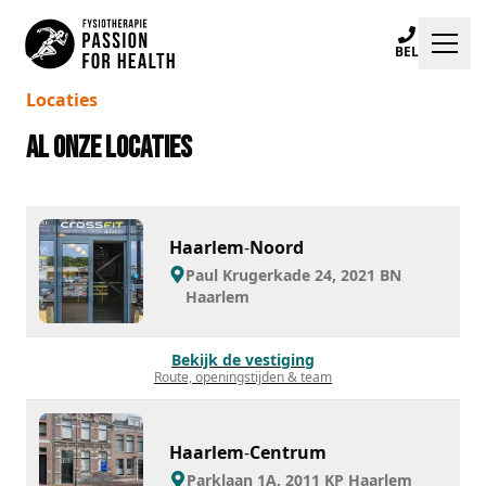
BEL
Locaties
Klachten
Al onze locaties
Specialisaties
Trainingen
Haarlem
-
Noord
Locaties
Paul Krugerkade 24, 2021 BN
Haarlem
Praktijkinfo
Bekijk de vestiging
Route, openingstijden & team
Blogs
Haarlem
-
Centrum
Afspraak maken
Parklaan 1A, 2011 KP Haarlem