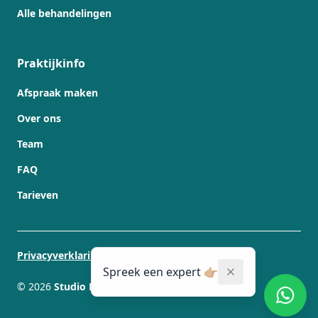
Alle behandelingen
Praktijkinfo
Afspraak maken
Over ons
Team
FAQ
Tarieven
Privacyverklaring
Spreek een expert 👉🏼
©
2026
Studio Radixs
. All rights reserved.