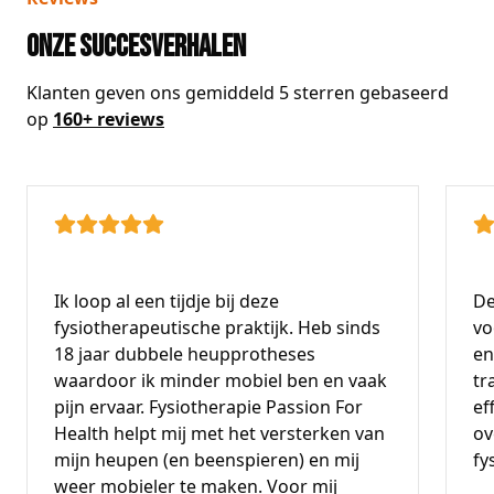
Onze succesverhalen
Klanten geven ons gemiddeld 5 sterren
gebaseerd
op
160+ reviews
Ik loop al een tijdje bij deze
De
fysiotherapeutische praktijk. Heb sinds
vo
18 jaar dubbele heupprotheses
en
waardoor ik minder mobiel ben en vaak
tr
pijn ervaar. Fysiotherapie Passion For
ef
Health helpt mij met het versterken van
ov
mijn heupen (en beenspieren) en mij
fy
weer mobieler te maken. Voor mij