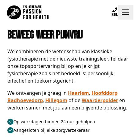
BEL
Beweeg weer pijnvrij
Klachten
Specialisaties
We combineren de wetenschap van klassieke
fysiotherapie met de nieuwste trainingsleer. Tel daar
Trainingen
onze topsportervaring bij op en je krijgt
fysiotherapie zoals het bedoeld is: persoonlijk,
Locaties
effectief en toekomstgericht.
Praktijkinfo
We ontvangen je graag in
Haarlem
,
Hoofddorp
,
Badhoevedorp
,
Hillegom
of de
Waarderpolder
en
Blogs
werken samen met jou aan een blijvende oplossing.
Op werkdagen binnen 24 uur geholpen
Afspraak maken
Aangesloten bij elke zorgverzekeraar