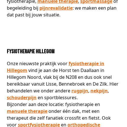
fysiotherapie,
manuele therapie
,
sportmassage
of
begeleiding bij
pijnrevalidatie
: we maken een plan
dat past bij jouw situatie.
Fysiotherapie Hillegom
Onze nieuwste praktijk voor
fysiotherapie in
Hillegom
vind je aan de Horst ten Daallaan in
Hillegom Noord, vlak bij de N208 en dus ook snel
bereikbaar vanuit Lisse, Bennebroek en De Zilk. Hier
behandelen we onder andere
rugpijn
,
nekpijn
,
schouderpijn
en sportblessures.
Bijzonder aan deze locatie: fysiotherapie en
manuele therapie
onder één dak, met een
therapeut die zelf fanatiek crossfit en fietst. Ook
voor
sportfysiotherapie
en
orthopedische