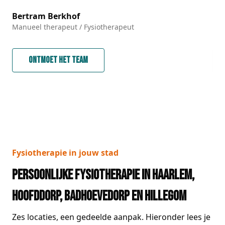
Bertram Berkhof
Fr
Manueel therapeut / Fysiotherapeut
Fys
Ontmoet het team
Fysiotherapie in jouw stad
Persoonlijke fysiotherapie in Haarlem,
Hoofddorp, Badhoevedorp en Hillegom
Zes locaties, een gedeelde aanpak. Hieronder lees je