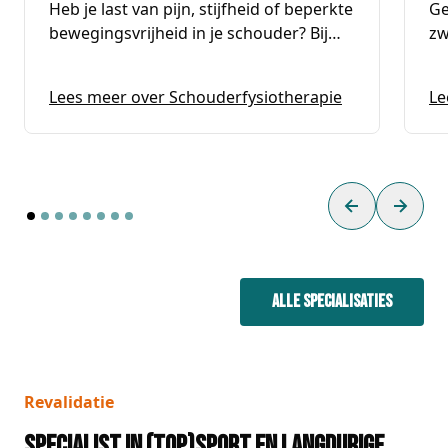
Heb je last van pijn, stijfheid of beperkte
Ge
bewegingsvrijheid in je schouder? Bij
zw
Fysiotherapie Passion For Health bieden
ov
wij gespecialiseerde
zo
(
Schouderfysi
Lees meer over Schouderfysiotherapie
Le
schouderfysiotherapie aan. Onze
ervaren fysiotherapeuten helpen je
klachten te verminderen, je
schouderfunctie te verbeteren en
nieuwe problemen te voorkomen.
Previous slid
Next s
Alle specialisaties
Revalidatie
Specialist in (top)sport en langdurige