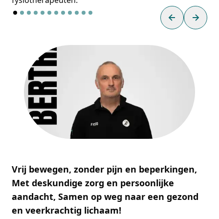
fysiotherapeuten:
Previous slid
Next s
Vrij bewegen, zonder pijn en beperkingen,
He
Met deskundige zorg en persoonlijke
is
aandacht, Samen op weg naar een gezond
gr
en veerkrachtig lichaam!
zo