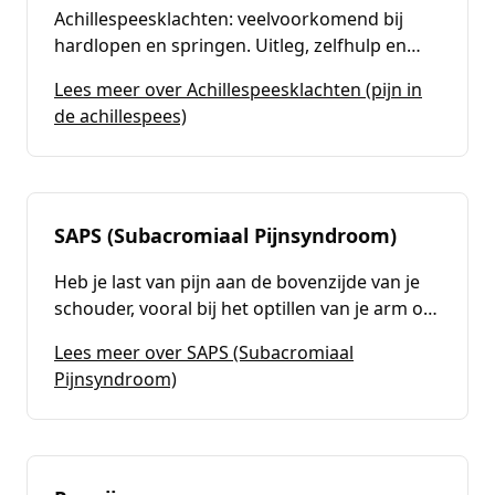
Achillespeesklachten: veelvoorkomend bij
hardlopen en springen. Uitleg, zelfhulp en
wanneer fysiotherapie verstandig is.
Lees meer over Achillespeesklachten (pijn in
(
Achillespeesklachten (pijn in de achi
de achillespees)
SAPS (Subacromiaal Pijnsyndroom)
Heb je last van pijn aan de bovenzijde van je
schouder, vooral bij het optillen van je arm of
het uitvoeren van dagelijkse activiteiten zoals
Lees meer over SAPS (Subacromiaal
aankleden, reiken of tillen? Dan kan het zijn
(
SAPS (Subacromiaal Pijnsyndroom)
)
Pijnsyndroom)
dat je last hebt van het Subacromiaal
Pijnsyndroom (SAPS). Bij Fysiotherapie
Passion For Health bieden we
gespecialiseerde behandelingen om je
klachten effectief te verminderen en je