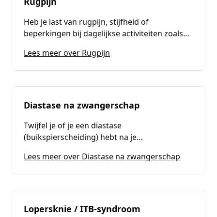
Rugpijn
bewegingsvrijheid te verbeteren.
Heb je last van rugpijn, stijfheid of
beperkingen bij dagelijkse activiteiten zoals
zitten, staan of bukken? Bij Fysiotherapie
(
Rugpijn
)
Lees meer over Rugpijn
Passion For Health bieden we
gespecialiseerde behandelingen om je
rugklachten effectief aan te pakken. Onze
fysiotherapeuten helpen je om snel en
duurzaam van je rugpijn af te komen.
Diastase na zwangerschap
Twijfel je of je een diastase
(buikspierscheiding) hebt na je
zwangerschap? Lees hoe je het herkent, wat
(
Diastase
Lees meer over Diastase na zwangerschap
vaak helpt, welke oefeningen meestal veilig
zijn en wanneer je begeleiding zoekt.
Lopersknie / ITB-syndroom