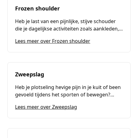
Frozen shoulder
Heb je last van een pijnlijke, stijve schouder
die je dagelijkse activiteiten zoals aankleden,
tillen of reiken beperkt? Mogelijk heb je last
(
Frozen shoulder
)
Lees meer over Frozen shoulder
van een frozen shoulder. Bij Fysiotherapie
Passion For Health bieden we
gespecialiseerde behandelingen die je helpen
je klachten te verminderen en sneller te
herstellen van een frozen shoulder.
Zweepslag
Heb je plotseling hevige pijn in je kuit of been
gevoeld tijdens het sporten of bewegen?
Mogelijk heb je te maken met een zweepslag.
(
Zweepslag
)
Lees meer over Zweepslag
Bij Fysiotherapie Passion For Health bieden
wij gespecialiseerde behandelingen aan om je
klachten effectief te verminderen en snel
weer pijnvrij en actief te worden.