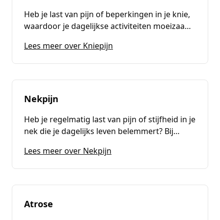
Heb je last van pijn of beperkingen in je knie,
waardoor je dagelijkse activiteiten moeizaam
verlopen? Bij Fysiotherapie Passion For Health
(
Kniepijn
)
Lees meer over Kniepijn
bieden we effectieve behandelingen om
kniepijn aan te pakken, zodat je snel weer
zonder pijn en beperkingen kunt bewegen.
Nekpijn
Heb je regelmatig last van pijn of stijfheid in je
nek die je dagelijks leven belemmert? Bij
Fysiotherapie Passion For Health bieden we
(
Nekpijn
)
Lees meer over Nekpijn
gespecialiseerde behandelingen aan om
nekklachten effectief te verminderen, zodat je
snel weer comfortabel kunt bewegen en
leven.
Atrose