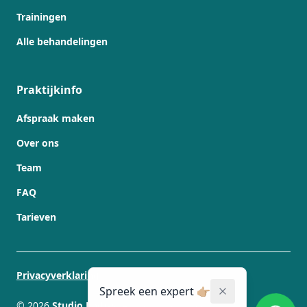
Trainingen
Alle behandelingen
Praktijkinfo
Afspraak maken
Over ons
Team
FAQ
Tarieven
Privacyverklaring
Spreek een expert 👉🏼
©
2026
Studio Radixs
. All rights reserved.