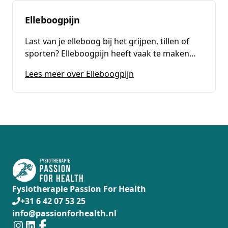
Elleboogpijn
Last van je elleboog bij het grijpen, tillen of
sporten? Elleboogpijn heeft vaak te maken
met overbelasting van de pezen rond de
(
Elleboogpijn
)
Lees meer over Elleboogpijn
elleboog. Lees wat de oorzaken zijn en hoe
fysiotherapie helpt.
Fysiotherapie Passion For Health
+31 6 42 07 53 25
info@passionforhealth.nl