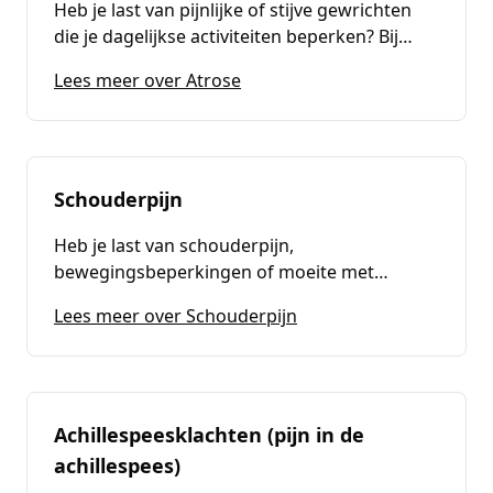
Heb je last van pijnlijke of stijve gewrichten
die je dagelijkse activiteiten beperken? Bij
Fysiotherapie Passion For Health bieden wij
(
Atrose
)
Lees meer over Atrose
gespecialiseerde behandeling en begeleiding
bij artrose. Onze deskundige
fysiotherapeuten helpen je om pijn te
verminderen, je mobiliteit te verbeteren en je
kwaliteit van leven te verhogen.
Schouderpijn
Heb je last van schouderpijn,
bewegingsbeperkingen of moeite met
dagelijkse activiteiten zoals aankleden of
(
Schouderpijn
)
Lees meer over Schouderpijn
tillen? Bij Fysiotherapie Passion For Health
bieden wij gespecialiseerde behandelingen
om je schouderklachten effectief aan te
pakken, zodat je snel weer pijnvrij kunt
bewegen.
Achillespeesklachten (pijn in de
achillespees)