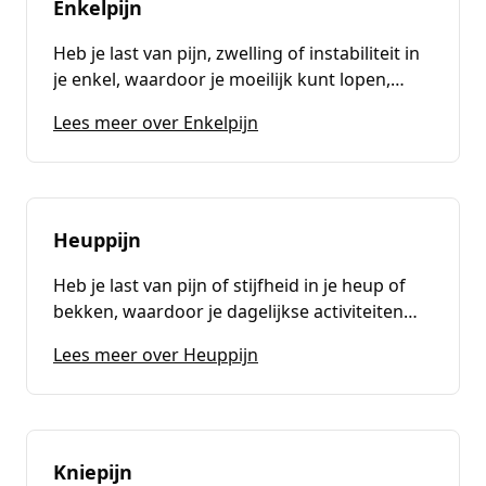
Enkelpijn
Heb je last van pijn, zwelling of instabiliteit in
je enkel, waardoor je moeilijk kunt lopen,
sporten of bewegen? Bij Fysiotherapie
(
Enkelpijn
)
Lees meer over Enkelpijn
Passion For Health bieden we
gespecialiseerde behandelingen voor
enkelklachten. Onze fysiotherapeuten helpen
je om snel en effectief te herstellen, zodat je
weer zonder pijn en met vertrouwen kunt
Heuppijn
bewegen.
Heb je last van pijn of stijfheid in je heup of
bekken, waardoor je dagelijkse activiteiten
lastig of zelfs onmogelijk worden? Bij
(
Heuppijn
)
Lees meer over Heuppijn
Fysiotherapie Passion For Health bieden wij
gespecialiseerde behandelingen voor heup-
en bekkenklachten, zodat je snel weer
comfortabel kunt bewegen en van je
dagelijkse leven kunt genieten.
Kniepijn