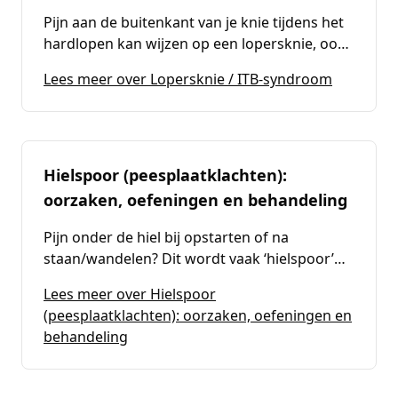
Pijn aan de buitenkant van je knie tijdens het
hardlopen kan wijzen op een lopersknie, ook
wel het ITB-syndroom genoemd. In dit artikel
(
Loperskn
Lees meer over Lopersknie / ITB-syndroom
leggen we uit hoe deze klacht ontstaat, welke
signalen daarbij passen en hoe fysiotherapie
kan helpen bij herstel en een veilige terugkeer
naar hardlopen.
Hielspoor (peesplaatklachten):
oorzaken, oefeningen en behandeling
Pijn onder de hiel bij opstarten of na
staan/wandelen? Dit wordt vaak ‘hielspoor’
genoemd en hangt vaak samen met
Lees meer over Hielspoor
overbelasting van de peesplaat. Lees wat je
(peesplaatklachten): oorzaken, oefeningen en
kunt doen en hoe je opbouwt.
(
Hielspoor (peesplaatklachten): oorzak
behandeling