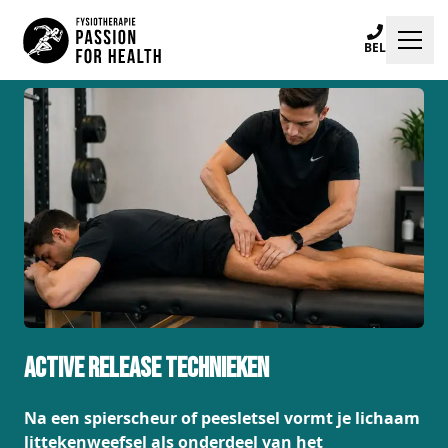
BEL
Klachten
Specialisaties
Trainingen
Locaties
Praktijkinfo
Blogs
Active Release Technieken
Na een spierscheur of peesletsel vormt je lichaam
Afspraak maken
littekenweefsel als onderdeel van het