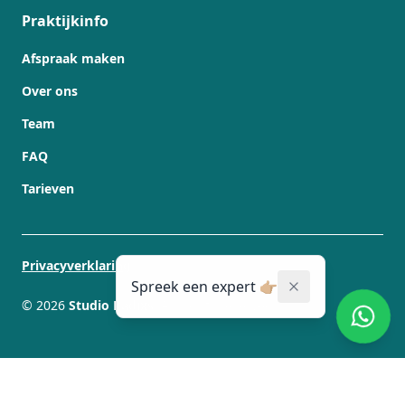
Praktijkinfo
Afspraak maken
Over ons
Team
FAQ
Tarieven
Privacyverklaring
Spreek een expert 👉🏼
©
2026
Studio Radixs
. All rights reserved.