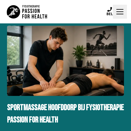
BEL
Klachten
Specialisaties
Trainingen
Locaties
Praktijkinfo
Blogs
Sportmassage Hoofddorp bij Fysiotherapie
Passion for Health
Afspraak maken