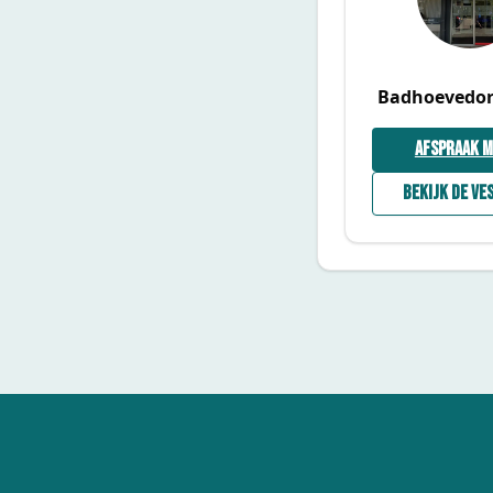
Badhoevedor
Afspraak 
Bekijk de ve